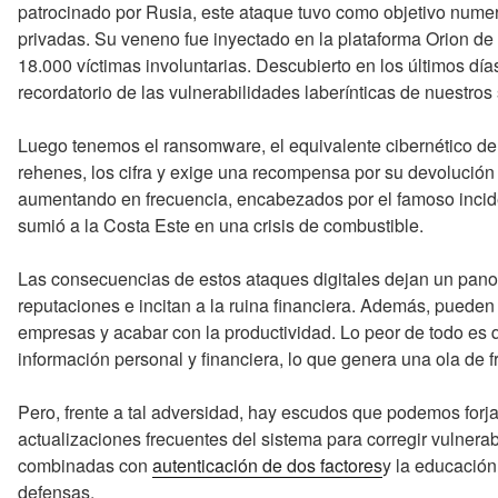
patrocinado por Rusia, este ataque tuvo como objetivo num
privadas. Su veneno fue inyectado en la plataforma Orion 
18.000 víctimas involuntarias. Descubierto en los últimos día
recordatorio de las vulnerabilidades laberínticas de nuestros
Luego tenemos el ransomware, el equivalente cibernético de
rehenes, los cifra y exige una recompensa por su devolución
aumentando en frecuencia, encabezados por el famoso incid
sumió a la Costa Este en una crisis de combustible.
Las consecuencias de estos ataques digitales dejan un pan
reputaciones e incitan a la ruina financiera. Además, pueden p
empresas y acabar con la productividad. Lo peor de todo es 
información personal y financiera, lo que genera una ola de f
Pero, frente a tal adversidad, hay escudos que podemos forja
actualizaciones frecuentes del sistema para corregir vulnera
combinadas con
autenticación de dos factores
y la educación
defensas.