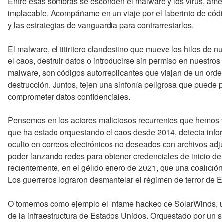
Entre esas sombras se esconden el malware y los virus, am
implacable. Acompáñame en un viaje por el laberinto de códi
y las estrategias de vanguardia para contrarrestarlos.
El malware, el titiritero clandestino que mueve los hilos de
el caos, destruir datos o introducirse sin permiso en nuestro
malware, son códigos autorreplicantes que viajan de un orden
destrucción. Juntos, tejen una sinfonía peligrosa que puede 
comprometer datos confidenciales.
Pensemos en los actores maliciosos recurrentes que hemos vi
que ha estado orquestando el caos desde 2014, detecta infor
oculto en correos electrónicos no deseados con archivos adj
poder lanzando redes para obtener credenciales de inicio de 
recientemente, en el gélido enero de 2021, que una coalició
Los guerreros lograron desmantelar el régimen de terror de E
O tomemos como ejemplo el infame hackeo de SolarWinds, u
de la infraestructura de Estados Unidos. Orquestado por un 