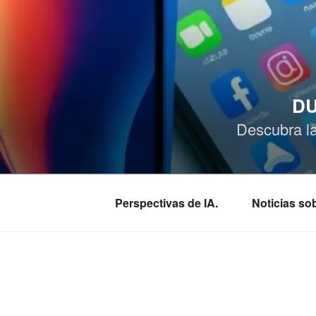
Saltar
al
contenido
DU
Descubra l
Perspectivas de IA.
Noticias s