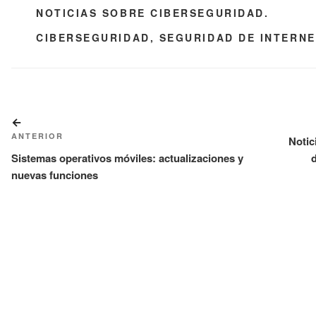
CATEGORÍAS
NOTICIAS SOBRE CIBERSEGURIDAD.
ETIQUETAS
CIBERSEGURIDAD
,
SEGURIDAD DE INTERNE
Navegación
Entrada
de
ANTERIOR
anterior:
Notic
Sistemas operativos móviles: actualizaciones y
d
entradas
nuevas funciones