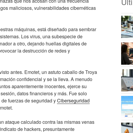
Últ
enazas que nos acosan con una frecuencia
gos maliciosos, vulnerabilidades cibernéticas
 nuestras máquinas, está diseñado para sembrar
s sistemas. Los virus, una subespecie de
ador a otro, dejando huellas digitales de
provocar la destrucción de redes y
sto antes. Emotet, un astuto caballo de Troya
mación confidencial y se la lleva. A menudo
untos aparentemente inocentes, ejerce su
sesión, datos financieros y más. Fue solo
n de fuerzas de seguridad y
Ciberseguridad
motet.
n ataque calculado contra las mismas venas
sindicato de hackers, presuntamente