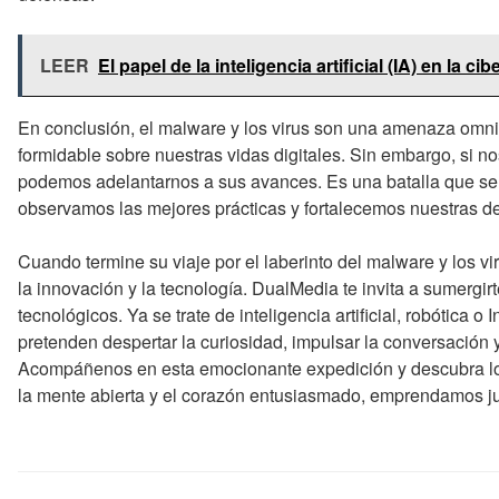
LEER
El papel de la inteligencia artificial (IA) en la c
En conclusión, el malware y los virus son una amenaza omn
formidable sobre nuestras vidas digitales. Sin embargo, si n
podemos adelantarnos a sus avances. Es una batalla que se li
observamos las mejores prácticas y fortalecemos nuestras 
Cuando termine su viaje por el laberinto del malware y los v
la innovación y la tecnología. DualMedia te invita a sumergir
tecnológicos. Ya se trate de inteligencia artificial, robótica o 
pretenden despertar la curiosidad, impulsar la conversación y
Acompáñenos en esta emocionante expedición y descubra lo
la mente abierta y el corazón entusiasmado, emprendamos ju