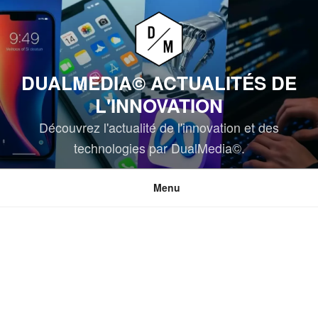
Aller
au
contenu
principal
DUALMEDIA© ACTUALITÉS DE
L'INNOVATION
Découvrez l'actualité de l'innovation et des
technologies par DualMedia©.
Menu