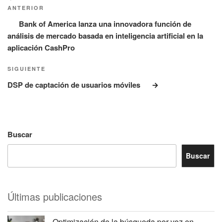
de
anterior:
ANTERIOR
entradas
Bank of America lanza una innovadora función de
análisis de mercado basada en inteligencia artificial en la
aplicación CashPro
Siguiente
SIGUIENTE
entrada
DSP de captación de usuarios móviles
Buscar
Buscar
Últimas publicaciones
Optimización de la búsqueda por voz en