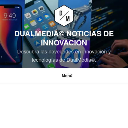
Saltar
al
contenido
DUALMEDIA© NOTICIAS DE
INNOVACIÓN
Descubra las novedades en innovación y
tecnologías de DualMedia©.
Menú