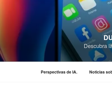
Saltar
al
contenido
DU
Descubra l
Perspectivas de IA.
Noticias s