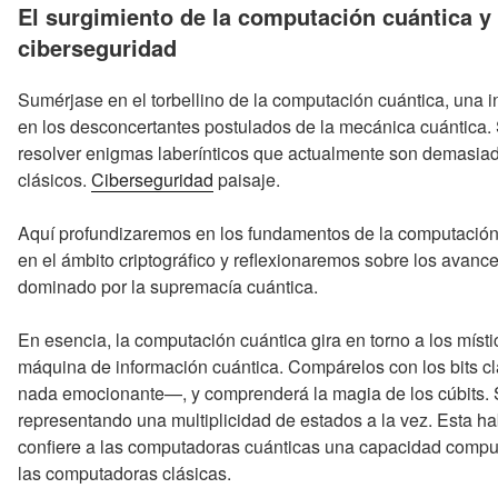
EL
El surgimiento de la computación cuántica y 
ciberseguridad
Sumérjase en el torbellino de la computación cuántica, una i
en los desconcertantes postulados de la mecánica cuántica. S
resolver enigmas laberínticos que actualmente son demasia
clásicos.
Ciberseguridad
paisaje.
Aquí profundizaremos en los fundamentos de la computación
en el ámbito criptográfico y reflexionaremos sobre los avanc
dominado por la supremacía cuántica.
En esencia, la computación cuántica gira en torno a los místi
máquina de información cuántica. Compárelos con los bits cl
nada emocionante—, y comprenderá la magia de los cúbits. S
representando una multiplicidad de estados a la vez. Esta ha
confiere a las computadoras cuánticas una capacidad comput
las computadoras clásicas.