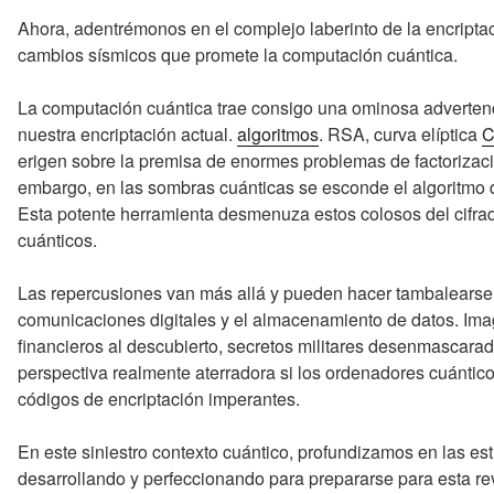
Ahora, adentrémonos en el complejo laberinto de la encriptac
cambios sísmicos que promete la computación cuántica.
La computación cuántica trae consigo una ominosa advertenc
nuestra encriptación actual.
algoritmos
. RSA, curva elíptica
C
erigen sobre la premisa de enormes problemas de factorizaci
embargo, en las sombras cuánticas se esconde el algoritmo d
Esta potente herramienta desmenuza estos colosos del cifrad
cuánticos.
Las repercusiones van más allá y pueden hacer tambalearse l
comunicaciones digitales y el almacenamiento de datos. Imag
financieros al descubierto, secretos militares desenmascara
perspectiva realmente aterradora si los ordenadores cuántic
códigos de encriptación imperantes.
En este siniestro contexto cuántico, profundizamos en las es
desarrollando y perfeccionando para prepararse para esta re