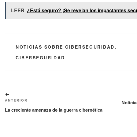
LEER
¿Está seguro? ¡Se revelan los impactantes secr
CATEGORÍAS
NOTICIAS SOBRE CIBERSEGURIDAD.
ETIQUETAS
CIBERSEGURIDAD
Navegación
Entrada
de
ANTERIOR
anterior:
Noticia
La creciente amenaza de la guerra cibernética
entradas