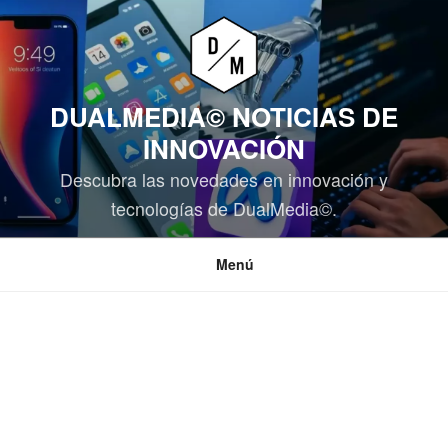
Saltar
al
contenido
DUALMEDIA© NOTICIAS DE
INNOVACIÓN
Descubra las novedades en innovación y
tecnologías de DualMedia©.
Menú