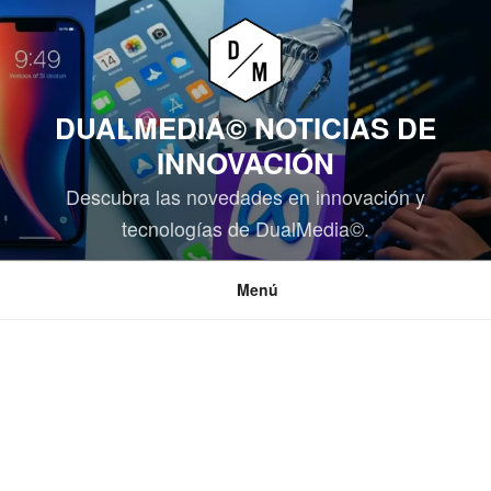
Saltar
al
contenido
DUALMEDIA© NOTICIAS DE
INNOVACIÓN
Descubra las novedades en innovación y
tecnologías de DualMedia©.
Menú