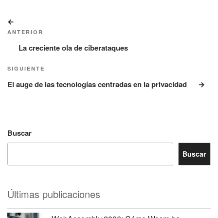
Navegación
Entrada
de
anterior:
ANTERIOR
entradas
La creciente ola de ciberataques
Siguiente
SIGUIENTE
entrada
El auge de las tecnologías centradas en la privacidad
Buscar
Buscar
Últimas publicaciones