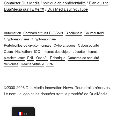
Contacter DualMedia
/
politique de confidentialité
/
Plan du site
DualMedia sur Twitter/X
/
DualMedia sur YouTube
Automation
Bombardier furtif B-2 Spirit
Blockchain
Courriel froid
Crypto-monnaies
Crypto-monnaie
Portefeuilles de crypto-monnaie
Cyberattaques
Cybersécurité
Cadre
Hackathon
ICO
Internet des objets
sécurité internet
pistolets laser
PNL
OpenAI
Robotique
Caméras de sécurité
Véhicules
Réalité virtuelle
VPN
©2000-2026 DualMedia Innovation News. Tous droits réservés.
Le nom, le logo et les données sont la propriété de
DualMedia
.
FR