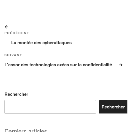
Navigation
Article
de
précédent
PRÉCÉDENT
l’article
La montée des cyberattaques
Article
SUIVANT
suivant
L'essor des technologies axées sur la confidentialité
Rechercher
Rechercher
Derniers articles