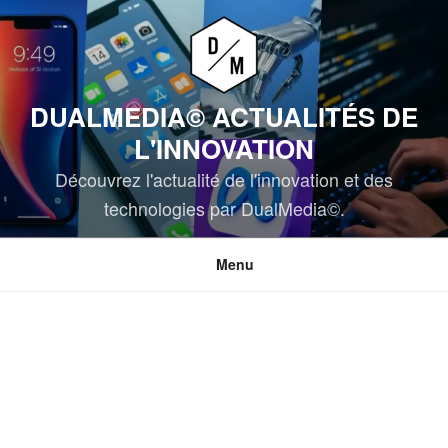
Aller
au
contenu
principal
DUALMEDIA© ACTUALITÉS DE
L'INNOVATION
Découvrez l'actualité de l'innovation et des
technologies par DualMedia©.
Menu