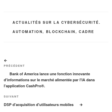
CATÉGORIES
ACTUALITÉS SUR LA CYBERSÉCURITÉ.
ÉTIQUETTES
AUTOMATION
,
BLOCKCHAIN
,
CADRE
Navigation
Article
de
précédent
PRÉCÉDENT
l’article
Bank of America lance une fonction innovante
d'informations sur le marché alimentée par l'IA dans
l'application CashPro®.
Article
SUIVANT
suivant
DSP d'acquisition d'utilisateurs mobiles