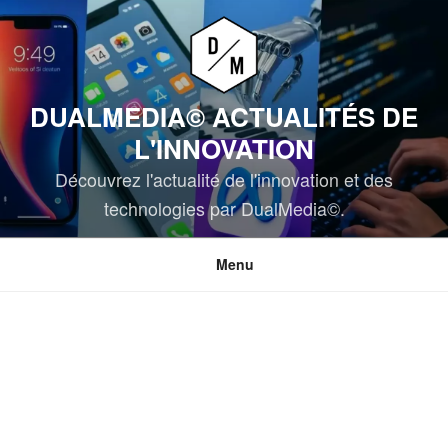
Aller
au
contenu
principal
DUALMEDIA© ACTUALITÉS DE
L'INNOVATION
Découvrez l'actualité de l'innovation et des
technologies par DualMedia©.
Menu