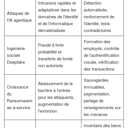
Intrusions rapides et
Détection
adaptatives dans les
automatisée,
Attaques de
domaines de l'identité
renforcement de
l'IA agentique
et de l'informatique
l'identité, tests
dématérialisée
contradictoires
Formation des
Fraude à forte
Ingénierie
employés, contrôle
probabilité et
sociale
de l'authentification
transferts de fonds
Deepfake
vocale, vérification
non autorisés
des transactions
Sauvegardes
Abaissement de la
Croissance
immuables,
barrière à l'entrée
du
segmentation,
pour les attaquants,
Ransomware-
partage de
augmentation de
as-a-service
renseignements sur
l'extorsion
les menaces
Inventaire des biens