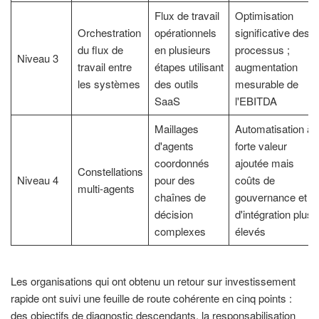
Flux de travail
Optimisation
Orchestration
opérationnels
significative des
du flux de
en plusieurs
processus ;
Niveau 3
travail entre
étapes utilisant
augmentation
les systèmes
des outils
mesurable de
SaaS
l'EBITDA
Maillages
Automatisation à
d'agents
forte valeur
coordonnés
ajoutée mais
Constellations
Niveau 4
pour des
coûts de
multi-agents
chaînes de
gouvernance et
décision
d'intégration plus
complexes
élevés
Les organisations qui ont obtenu un retour sur investissement
rapide ont suivi une feuille de route cohérente en cinq points :
des objectifs de diagnostic descendants, la responsabilisation