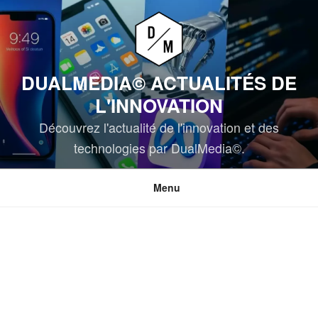
Aller
au
contenu
principal
DUALMEDIA© ACTUALITÉS DE
L'INNOVATION
Découvrez l'actualité de l'innovation et des
technologies par DualMedia©.
Menu