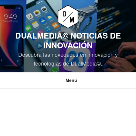
Saltar
al
contenido
DUALMEDIA© NOTICIAS DE
INNOVACIÓN
Descubra las novedades en innovación y
tecnologías de DualMedia©.
Menú