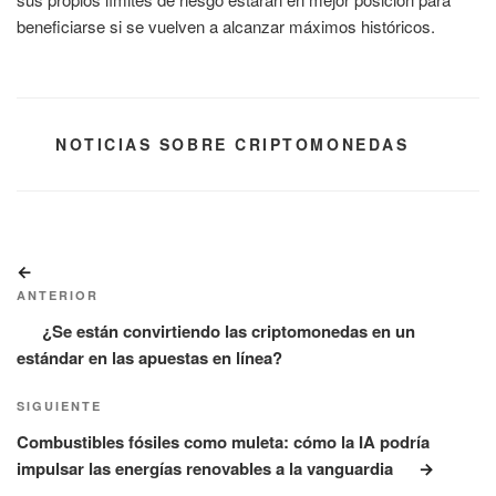
beneficiarse si se vuelven a alcanzar máximos históricos.
CATEGORÍAS
NOTICIAS SOBRE CRIPTOMONEDAS
Navegación
Entrada
de
anterior:
ANTERIOR
entradas
¿Se están convirtiendo las criptomonedas en un
estándar en las apuestas en línea?
Siguiente
SIGUIENTE
entrada
Combustibles fósiles como muleta: cómo la IA podría
impulsar las energías renovables a la vanguardia