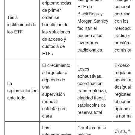
criptomonedas
ETF de
concentra
de primer
BlackRock y
correlació
Tesis
orden se
Morgan Stanley
con los
institucional de
benefician de
facilitan el
mercados
los ETF
las soluciones
acceso a los
tradicional
de acceso y
inversores
presión de
custodia de
tradicionales.
comisione
ETFs
El crecimiento
Exceso d
Leyes
a largo plazo
regulación
exhaustivas,
depende de
adopción
La
coordinación
una
desigual e
reglamentación
transfronteriza,
supervisión
regiones,
ante todo
claridad fiscal,
mundial
choques e
stablecoins de
estricta pero
aplicación
reserva total
clara
la normati
Las
Cambios en la
Crisis, fra
criptomonedas
política