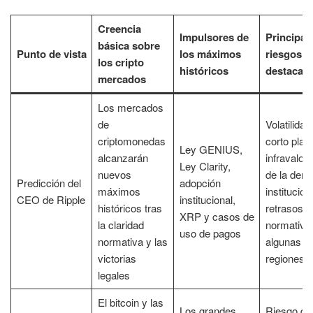
Creencia
Impulsores de
Principal
básica sobre
Punto de vista
los máximos
riesgos
los cripto
históricos
destacad
mercados
Los mercados
de
Volatilidad
criptomonedas
corto plaz
Ley GENIUS,
alcanzarán
infravalor
Ley Clarity,
nuevos
de la dem
Predicción del
adopción
máximos
institucion
CEO de Ripple
institucional,
históricos tras
retrasos
XRP y casos de
la claridad
normativo
uso de pagos
normativa y las
algunas
victorias
regiones
legales
El bitcoin y las
Los grandes
Riesgo de