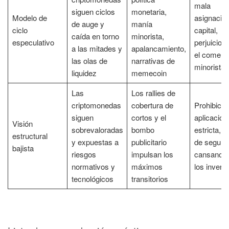
mala
siguen ciclos
monetaria,
Modelo de
asignación
de auge y
manía
ciclo
capital,
caída en torno
minorista,
especulativo
perjuicio p
a las mitades y
apalancamiento,
el comerc
las olas de
narrativas de
minorista
liquidez
memecoin
Las
Los rallies de
criptomonedas
cobertura de
Prohibicio
siguen
cortos y el
aplicación
Visión
sobrevaloradas
bombo
estricta, fa
estructural
y expuestas a
publicitario
de segurid
bajista
riesgos
impulsan los
cansancio
normativos y
máximos
los invers
tecnológicos
transitorios