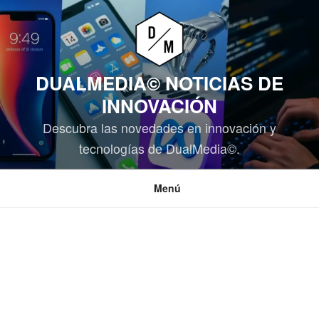
Saltar
al
contenido
DUALMEDIA© NOTICIAS DE
INNOVACIÓN
Descubra las novedades en innovación y
tecnologías de DualMedia©.
Menú