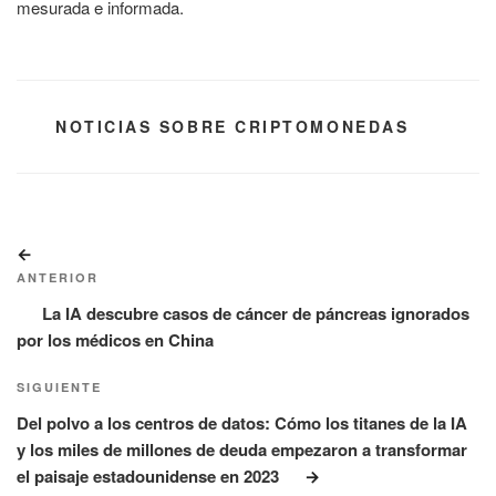
mesurada e informada.
CATEGORÍAS
NOTICIAS SOBRE CRIPTOMONEDAS
Navegación
Entrada
de
anterior:
ANTERIOR
entradas
La IA descubre casos de cáncer de páncreas ignorados
por los médicos en China
Siguiente
SIGUIENTE
entrada
Del polvo a los centros de datos: Cómo los titanes de la IA
y los miles de millones de deuda empezaron a transformar
el paisaje estadounidense en 2023