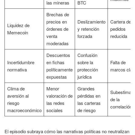
las mineras
BTC
Brechas de
precios en
Deslizamiento
Cartera de
Liquidez de
órdenes de
y retención
pedidos
Memecoin
venta
forzada
reducida
moderadas
Descuentos
Confusión
Incertidumbre
en fichas
sobre la
Falta de
normativa
políticamente
protección
marcos clar
expuestas
jurídica
Clima de
Menor
Grandes
Subestimaci
aversión al
valoración de
pérdidas en
de la
riesgo
las redes
las carteras
correlación
macroeconómico
sociales
de riesgo
El episodio subraya cómo las narrativas políticas no neutralizan