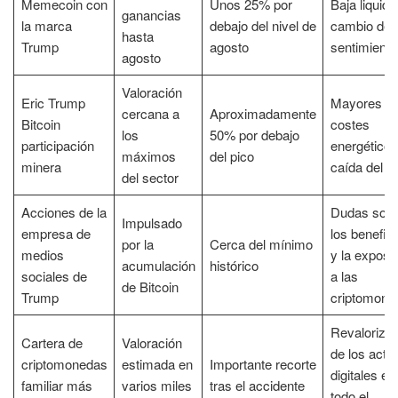
Memecoin con
Unos 25% por
Baja liquide
ganancias
la marca
debajo del nivel de
cambio de
hasta
Trump
agosto
sentimiento
agosto
Valoración
Eric Trump
Mayores
cercana a
Aproximadamente
Bitcoin
costes
los
50% por debajo
participación
energéticos
máximos
del pico
minera
caída del 
del sector
Acciones de la
Dudas sobr
Impulsado
empresa de
los benefic
por la
Cerca del mínimo
medios
y la exposi
acumulación
histórico
sociales de
a las
de Bitcoin
Trump
criptomone
Revalorizac
Cartera de
Valoración
de los acti
criptomonedas
estimada en
Importante recorte
digitales en
familiar más
varios miles
tras el accidente
todo el