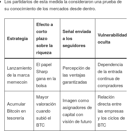
Los partidarios de esta medida la consideraron una prueba de
su conocimiento de los mercados desde dentro.
Efecto a
corto
Señal enviada
Vulnerabilidad
Estrategia
plazo
a los
oculta
sobre la
seguidores
riqueza
El papel
Dependencia
Lanzamiento
Percepción de
Sharp
de la entrada
de la marca
las ventajas
gana en la
continua de
memecoin
garantizadas
bolsa
compradores
Mayor
Relación
Imagen como
Acumular
valoración
directa entre
asignadores de
Bitcoin en
cuando
las empresas
capital con
tesorería
subió el
y los ciclos de
visión de futuro
BTC
BTC