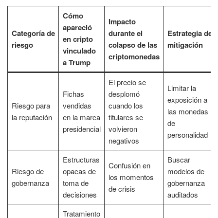
Cómo
Impacto
apareció
Categoría de
durante el
Estrategia de
en cripto
riesgo
colapso de las
mitigación
vinculado
criptomonedas
a Trump
El precio se
Limitar la
Fichas
desplomó
exposición a
Riesgo para
vendidas
cuando los
las monedas
la reputación
en la marca
titulares se
de
presidencial
volvieron
personalidad
negativos
Estructuras
Buscar
Confusión en
Riesgo de
opacas de
modelos de
los momentos
gobernanza
toma de
gobernanza
de crisis
decisiones
auditados
Tratamiento