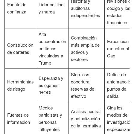
Historial y
revisiones del
Fuente de
Líder político
auditorías
código y los
confianza
y marca
independientes
estados
financieros
Alta
Combinación
concentración
Exposición
Construcción
más amplia de
en fichas
monotemátic
de carteras
activos y
vinculadas a
Cap
sectores
Trump
Stop-loss,
Definir de
Esperanza y
Herramientas
cobertura,
antemano los
eslóganes
de riesgo
reservas de
puntos de
"HODL
efectivo
salida
Medios
Siga los
Análisis neutral
Fuentes de
partidistas y
medios de
y actualización
información
personas
investigación
de la normativa
influyentes
especializado