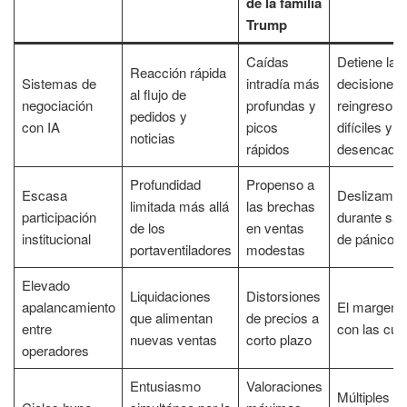
de la familia
Trump
Caídas
Detiene las
Reacción rápida
Sistemas de
intradía más
decisiones 
al flujo de
negociación
profundas y
reingreso
pedidos y
con IA
picos
difíciles y
noticias
rápidos
desencade
Profundidad
Propenso a
Escasa
Deslizamie
limitada más allá
las brechas
participación
durante sal
de los
en ventas
institucional
de pánico
portaventiladores
modestas
Elevado
Liquidaciones
Distorsiones
apalancamiento
El margen 
que alimentan
de precios a
entre
con las cue
nuevas ventas
corto plazo
operadores
Entusiasmo
Valoraciones
Múltiples c