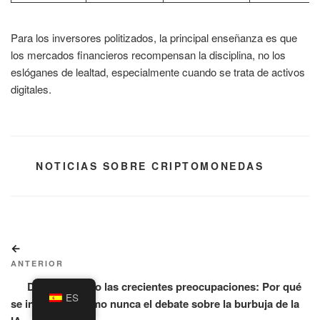
Para los inversores politizados, la principal enseñanza es que
los mercados financieros recompensan la disciplina, no los
eslóganes de lealtad, especialmente cuando se trata de activos
digitales.
CATEGORÍAS
NOTICIAS SOBRE CRIPTOMONEDAS
Navegación
Entrada
de
anterior:
ANTERIOR
entradas
Desembalando las crecientes preocupaciones: Por qué
ES
se intensifica como nunca el debate sobre la burbuja de la