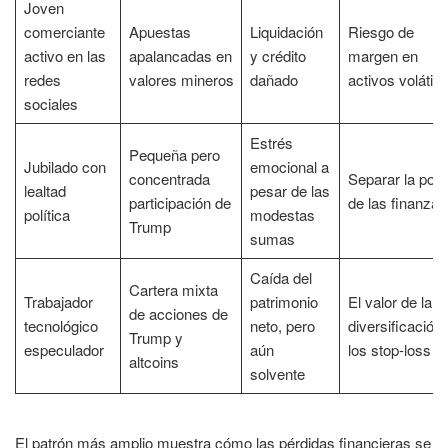
Joven
comerciante
Apuestas
Liquidación
Riesgo de
activo en las
apalancadas en
y crédito
margen en
redes
valores mineros
dañado
activos volátile
sociales
Estrés
Pequeña pero
Jubilado con
emocional a
concentrada
Separar la polít
lealtad
pesar de las
participación de
de las finanzas
política
modestas
Trump
sumas
Caída del
Cartera mixta
Trabajador
patrimonio
El valor de la
de acciones de
tecnológico
neto, pero
diversificación 
Trump y
especulador
aún
los stop-loss
altcoins
solvente
El patrón más amplio muestra cómo las pérdidas financieras se