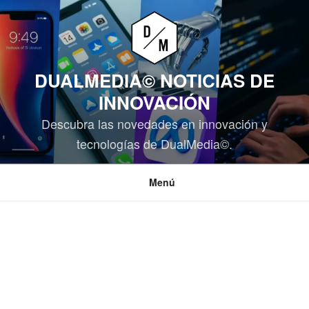
Saltar
al
contenido
DUALMEDIA© NOTICIAS DE
INNOVACIÓN
Descubra las novedades en innovación y
tecnologías de DualMedia©.
Menú