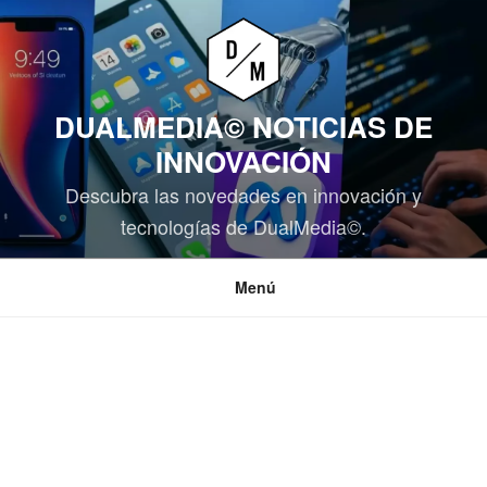
Saltar
al
contenido
DUALMEDIA© NOTICIAS DE
INNOVACIÓN
Descubra las novedades en innovación y
tecnologías de DualMedia©.
Menú