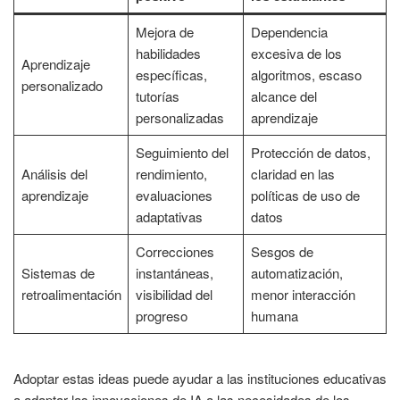
Mejora de
Dependencia
habilidades
excesiva de los
Aprendizaje
específicas,
algoritmos, escaso
personalizado
tutorías
alcance del
personalizadas
aprendizaje
Seguimiento del
Protección de datos,
Análisis del
rendimiento,
claridad en las
aprendizaje
evaluaciones
políticas de uso de
adaptativas
datos
Correcciones
Sesgos de
Sistemas de
instantáneas,
automatización,
retroalimentación
visibilidad del
menor interacción
progreso
humana
Adoptar estas ideas puede ayudar a las instituciones educativas
a adaptar las innovaciones de IA a las necesidades de los