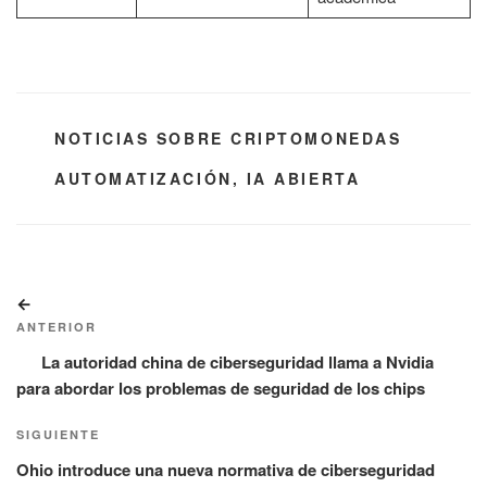
CATEGORÍAS
NOTICIAS SOBRE CRIPTOMONEDAS
ETIQUETAS
AUTOMATIZACIÓN
,
IA ABIERTA
Navegación
Entrada
de
anterior:
ANTERIOR
entradas
La autoridad china de ciberseguridad llama a Nvidia
para abordar los problemas de seguridad de los chips
Siguiente
SIGUIENTE
entrada
Ohio introduce una nueva normativa de ciberseguridad