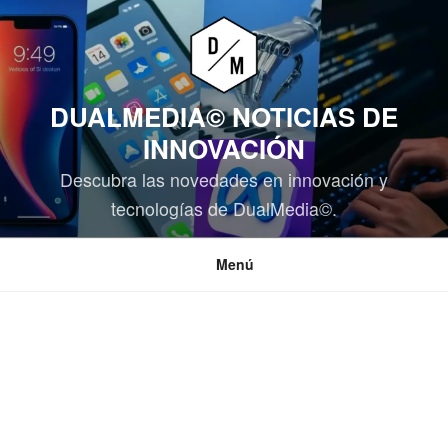
Saltar
al
contenido
DUALMEDIA© NOTICIAS DE
INNOVACIÓN
Descubra las novedades en innovación y
tecnologías de DualMedia©.
Menú