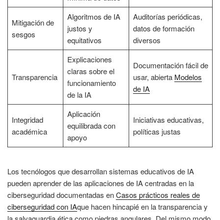
Algoritmos de IA
Auditorías periódicas,
Mitigación de
justos y
datos de formación
sesgos
equitativos
diversos
Explicaciones
Documentación fácil de
claras sobre el
Transparencia
usar, abierta
Modelos
funcionamiento
de IA
de la IA
Aplicación
Integridad
Iniciativas educativas,
equilibrada con
académica
políticas justas
apoyo
Los tecnólogos que desarrollan sistemas educativos de IA
pueden aprender de las aplicaciones de IA centradas en la
ciberseguridad documentadas en
Casos prácticos reales de
ciberseguridad con IA
que hacen hincapié en la transparencia y
la salvaguardia ética como piedras angulares. Del mismo modo,