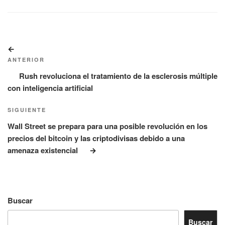
Navegación
Entrada
de
anterior:
ANTERIOR
entradas
Rush revoluciona el tratamiento de la esclerosis múltiple
con inteligencia artificial
Siguiente
SIGUIENTE
entrada
Wall Street se prepara para una posible revolución en los
precios del bitcoin y las criptodivisas debido a una
amenaza existencial
Buscar
Buscar