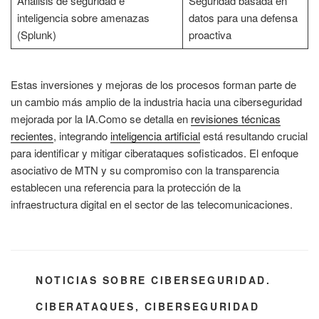
Análisis de seguridad e
Seguridad basada en
inteligencia sobre amenazas
datos para una defensa
(Splunk)
proactiva
Estas inversiones y mejoras de los procesos forman parte de
un cambio más amplio de la industria hacia una ciberseguridad
mejorada por la IA.Como se detalla en
revisiones técnicas
recientes
, integrando
inteligencia artificial
está resultando crucial
para identificar y mitigar ciberataques sofisticados. El enfoque
asociativo de MTN y su compromiso con la transparencia
establecen una referencia para la protección de la
infraestructura digital en el sector de las telecomunicaciones.
CATEGORÍAS
NOTICIAS SOBRE CIBERSEGURIDAD.
ETIQUETAS
CIBERATAQUES
,
CIBERSEGURIDAD