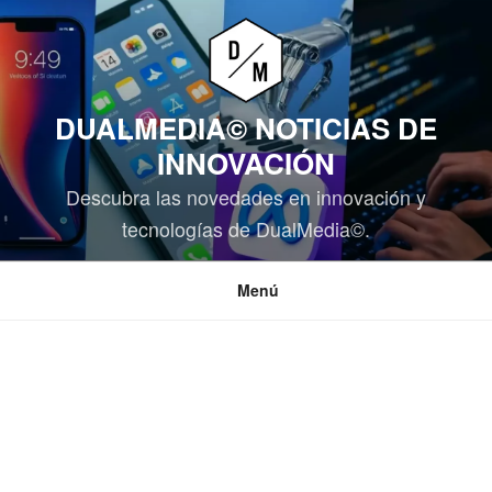
Saltar
al
contenido
DUALMEDIA© NOTICIAS DE
INNOVACIÓN
Descubra las novedades en innovación y
tecnologías de DualMedia©.
Menú