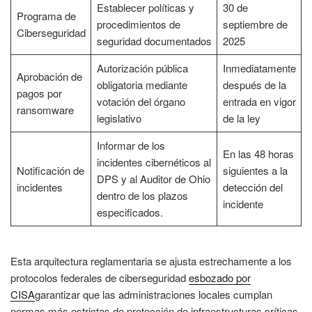
Establecer políticas y
30 de
Programa de
procedimientos de
septiembre de
Ciberseguridad
seguridad documentados
2025
Autorización pública
Inmediatamente
Aprobación de
obligatoria mediante
después de la
pagos por
votación del órgano
entrada en vigor
ransomware
legislativo
de la ley
Informar de los
En las 48 horas
incidentes cibernéticos al
Notificación de
siguientes a la
DPS y al Auditor de Ohio
incidentes
detección del
dentro de los plazos
incidente
especificados.
Esta arquitectura reglamentaria se ajusta estrechamente a los
protocolos federales de ciberseguridad
esbozado por
CISA
garantizar que las administraciones locales cumplan
normas más estrictas de protección de infraestructuras críticas