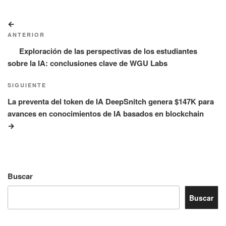
Navegación
Entrada
de
anterior:
ANTERIOR
entradas
Exploración de las perspectivas de los estudiantes
sobre la IA: conclusiones clave de WGU Labs
Siguiente
SIGUIENTE
entrada
La preventa del token de IA DeepSnitch genera $147K para
avances en conocimientos de IA basados en blockchain
Buscar
Buscar