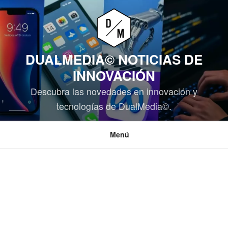
Saltar
al
contenido
DUALMEDIA© NOTICIAS DE
INNOVACIÓN
Descubra las novedades en innovación y
tecnologías de DualMedia©.
Menú