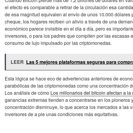
Cuando Bitcoin pierde más de 1,2 billones de dólares en val
el efecto es comparable a retirar de la circulación esa canti
de esa magnitud equivalen al envío de unos 10.000 dólares 
cheque, los hogares reciben un alivio a través de una dema
económico parece invisible en el día a día, pero es important
inversores, o para los padres que compiten por las escasas e
consumo de lujo impulsado por las criptomonedas.
LEER
Las 5 mejores plataformas seguras para compra
Esta lógica se hace eco de advertencias anteriores de econ
parabólicas de las criptomonedas como una concentración de
Los análisis de cómo
Los millonarios del bitcoin afectan a la 
ganancias extremas tienden a concentrarse en los pioneros y 
concentración disminuye, lo que acerca los mercados a las v
inversores de a pie unas condiciones más equitativas.