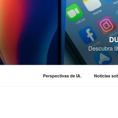
Saltar
al
contenido
DU
Descubra l
Perspectivas de IA.
Noticias s