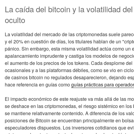
La caída del bitcoin y la volatilidad 
oculto
La volatilidad del mercado de las criptomonedas suele parece
y el 20% en cuestión de días, los titulares hablan de un "crip
pánico. Sin embargo, esta misma volatilidad actúa como un es
apalancamiento imprudente y castiga los modelos de negocio
el aumento de los precios de los tokens. Cada desplome del 
ocasionales y a las plataformas débiles, como se vio en cicl
de casinos bitcoin no regulados desaparecieron, dejando es
hace referencia en guías como
guías prácticas para operado
El impacto económico de este reajuste va más allá de las m
se deshace en las criptomonedas, el riesgo sistémico en los
se mantiene relativamente contenido. A diferencia de los val
posiciones de Bitcoin se encuentran principalmente en bolsa
especuladores dispuestos. Los inversores cotidianos que evi