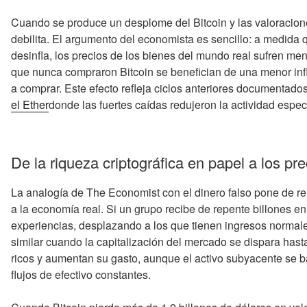
Cuando se produce un desplome del Bitcoin y las valoracione
debilita. El argumento del economista es sencillo: a medida 
desinfla, los precios de los bienes del mundo real sufren men
que nunca compraron Bitcoin se benefician de una menor infl
a comprar. Este efecto refleja ciclos anteriores documentado
el Ether
donde las fuertes caídas redujeron la actividad espec
De la riqueza criptográfica en papel a los pr
La analogía de The Economist con el dinero falso pone de rel
a la economía real. Si un grupo recibe de repente billones en
experiencias, desplazando a los que tienen ingresos normal
similar cuando la capitalización del mercado se dispara hast
ricos y aumentan su gasto, aunque el activo subyacente se b
flujos de efectivo constantes.