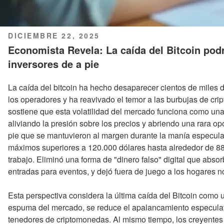
PUBLICADO
DICIEMBRE 22, 2025
EL
Economista Revela: La caída del Bitcoin podr
inversores de a pie
La caída del bitcoin ha hecho desaparecer cientos de miles 
los operadores y ha reavivado el temor a las burbujas de c
sostiene que esta volatilidad del mercado funciona como una 
aliviando la presión sobre los precios y abriendo una rara op
pie que se mantuvieron al margen durante la manía especul
máximos superiores a 120.000 dólares hasta alrededor de 88.
trabajo. Eliminó una forma de "dinero falso" digital que abso
entradas para eventos, y dejó fuera de juego a los hogares n
Esta perspectiva considera la última caída del Bitcoin como 
espuma del mercado, se reduce el apalancamiento especulati
tenedores de criptomonedas. Al mismo tiempo, los creyentes 