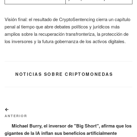
Visión final: el resultado de CryptoSentencing cierra un capítulo
penal al tiempo que abre debates políticos y jurídicos más
amplios sobre la recuperación transfronteriza, la protección de
los inversores y la futura gobernanza de los activos digitales.
CATEGORÍAS
NOTICIAS SOBRE CRIPTOMONEDAS
Navegación
Entrada
de
anterior:
ANTERIOR
entradas
Michael Burry, el inversor de "Big Short", afirma que los
gigantes de la IA inflan sus beneficios artificialmente