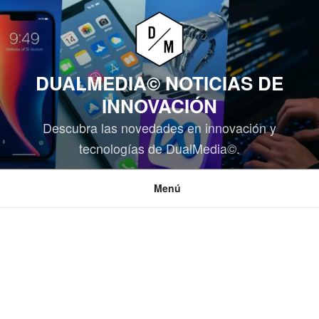
Saltar
al
contenido
DUALMEDIA© NOTICIAS DE
INNOVACIÓN
Descubra las novedades en innovación y
tecnologías de DualMedia©.
Menú