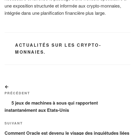
une exposition structurée et informée aux crypto-monnaies,
intégrée dans une planification financière plus large.
CATÉGORIES
ACTUALITÉS SUR LES CRYPTO-
MONNAIES.
Navigation
Article
de
précédent
PRÉCÉDENT
l’article
5 jeux de machines à sous qui rapportent
instantanément aux Etats-Unis
Article
SUIVANT
suivant
Comment Oracle est devenu le visage des inquiétudes liées