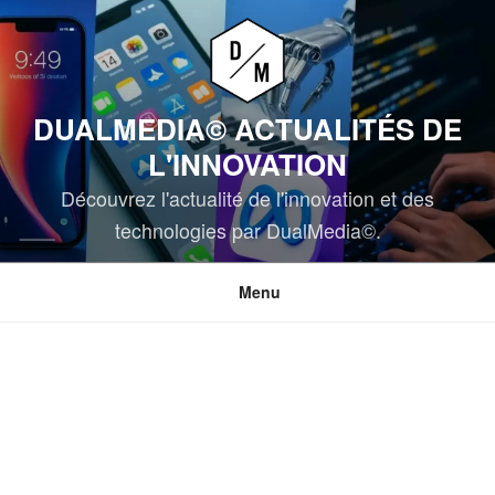
Aller
au
contenu
principal
DUALMEDIA© ACTUALITÉS DE
L'INNOVATION
Découvrez l'actualité de l'innovation et des
technologies par DualMedia©.
Menu