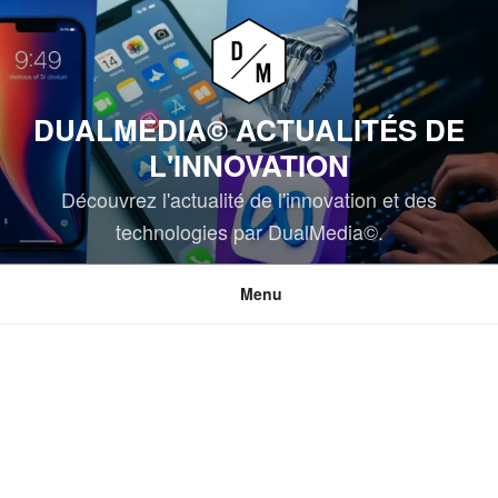
Aller
au
contenu
principal
DUALMEDIA© ACTUALITÉS DE
L'INNOVATION
Découvrez l'actualité de l'innovation et des
technologies par DualMedia©.
Menu