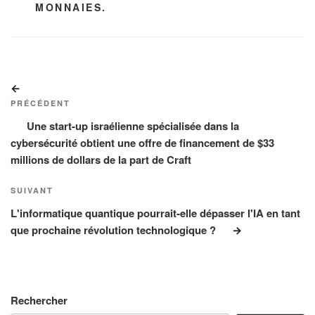
MONNAIES.
Navigation
Article
de
précédent
PRÉCÉDENT
l’article
Une start-up israélienne spécialisée dans la
cybersécurité obtient une offre de financement de $33
millions de dollars de la part de Craft
Article
SUIVANT
suivant
L'informatique quantique pourrait-elle dépasser l'IA en tant
que prochaine révolution technologique ?
Rechercher