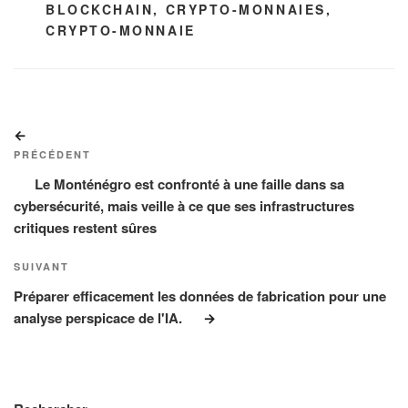
ÉTIQUETTES
BLOCKCHAIN
,
CRYPTO-MONNAIES
,
CRYPTO-MONNAIE
Navigation
Article
de
précédent
PRÉCÉDENT
l’article
Le Monténégro est confronté à une faille dans sa
cybersécurité, mais veille à ce que ses infrastructures
critiques restent sûres
Article
SUIVANT
suivant
Préparer efficacement les données de fabrication pour une
analyse perspicace de l'IA.