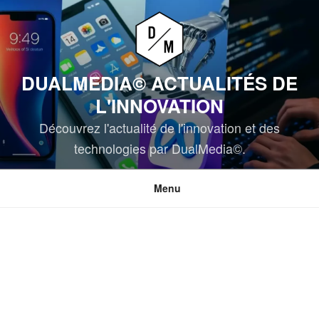
Aller
au
contenu
principal
DUALMEDIA© ACTUALITÉS DE
L'INNOVATION
Découvrez l'actualité de l'innovation et des
technologies par DualMedia©.
Menu