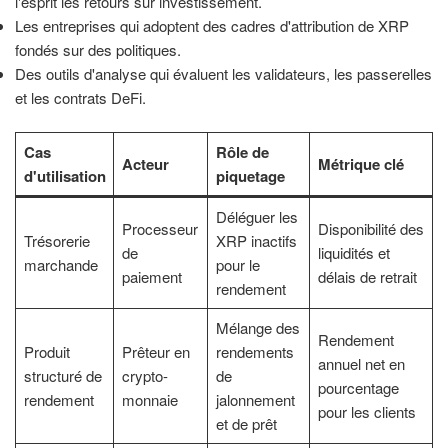
l'esprit les retours sur investissement.
Les entreprises qui adoptent des cadres d'attribution de XRP
fondés sur des politiques.
Des outils d'analyse qui évaluent les validateurs, les passerelles
et les contrats DeFi.
Cas
Rôle de
Acteur
Métrique clé
d'utilisation
piquetage
Déléguer les
Processeur
Disponibilité des
Trésorerie
XRP inactifs
de
liquidités et
marchande
pour le
paiement
délais de retrait
rendement
Mélange des
Rendement
Produit
Prêteur en
rendements
annuel net en
structuré de
crypto-
de
pourcentage
rendement
monnaie
jalonnement
pour les clients
et de prêt