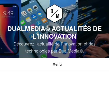
Aller
au
contenu
principal
DUALMEDIA© ACTUALITÉS DE
L'INNOVATION
Découvrez l'actualité de l'innovation et des
technologies par DualMedia©.
Menu