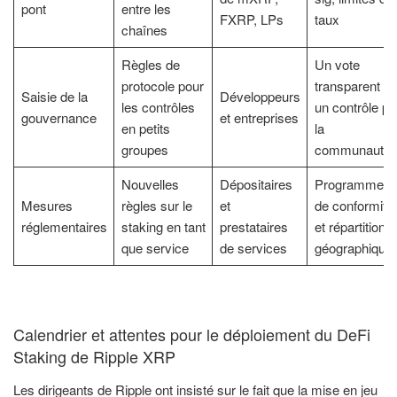
pont
entre les
FXRP, LPs
taux
chaînes
Règles de
Un vote
protocole pour
transparent et
Saisie de la
Développeurs
les contrôles
un contrôle pa
gouvernance
et entreprises
en petits
la
groupes
communauté
Nouvelles
Dépositaires
Programmes
Mesures
règles sur le
et
de conformité
réglementaires
staking en tant
prestataires
et répartition
que service
de services
géographique
Calendrier et attentes pour le déploiement du DeFi
Staking de Ripple XRP
Les dirigeants de Ripple ont insisté sur le fait que la mise en jeu