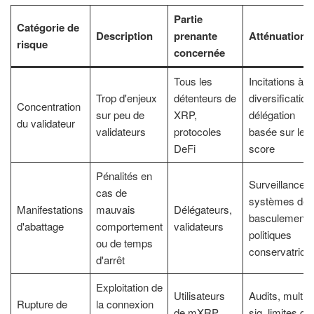
Partie
Catégorie de
Description
prenante
Atténuation
risque
concernée
Tous les
Incitations à la
Trop d'enjeux
détenteurs de
diversification
Concentration
sur peu de
XRP,
délégation
du validateur
validateurs
protocoles
basée sur le
DeFi
score
Pénalités en
Surveillance,
cas de
systèmes de
Manifestations
mauvais
Délégateurs,
basculement,
d'abattage
comportement
validateurs
politiques
ou de temps
conservatrice
d'arrêt
Exploitation de
Utilisateurs
Audits, multi-
Rupture de
la connexion
de mXRP,
sig, limites de