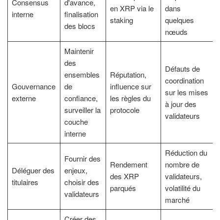
Consensus
d'avance,
en XRP via le
dans
interne
finalisation
staking
quelques
des blocs
nœuds
Maintenir
des
Défauts de
ensembles
Réputation,
coordination
Gouvernance
de
influence sur
sur les mises
externe
confiance,
les règles du
à jour des
surveiller la
protocole
validateurs
couche
interne
Réduction du
Fournir des
Rendement
nombre de
Déléguer des
enjeux,
des XRP
validateurs,
titulaires
choisir des
parqués
volatilité du
validateurs
marché
Créer des