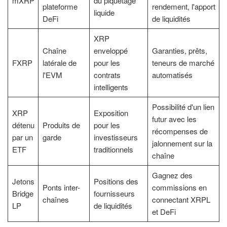
mXRP
du piquetage
plateforme
rendement, l'apport
liquide
DeFi
de liquidités
XRP
Chaîne
enveloppé
Garanties, prêts,
FXRP
latérale de
pour les
teneurs de marché
l'EVM
contrats
automatisés
intelligents
Possibilité d'un lien
XRP
Exposition
futur avec les
détenu
Produits de
pour les
récompenses de
par un
garde
investisseurs
jalonnement sur la
ETF
traditionnels
chaîne
Gagnez des
Jetons
Positions des
Ponts inter-
commissions en
Bridge
fournisseurs
chaînes
connectant XRPL
LP
de liquidités
et DeFi