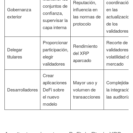
Reputación,
coordinación
conjuntos de
Gobernanza
influencia en
en las
confianza,
exterior
las normas de
actualizacion
supervisar la
protocolo
de los
capa interna
validadores
Proporcionar
Recorte de
Rendimiento
Delegar
participación,
validadores,
del XRP
titulares
elegir
volatilidad del
aparcado
validadores
mercado
Crear
aplicaciones
Mayor uso y
Complejidad 
Desarrolladores
DeFi sobre
volumen de
la integración
el nuevo
transacciones
las auditorías
modelo