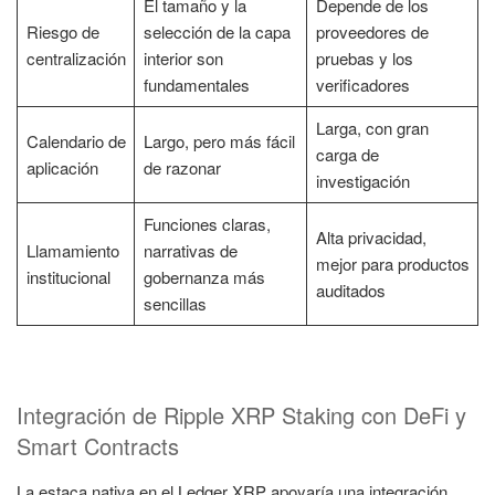
El tamaño y la
Depende de los
Riesgo de
selección de la capa
proveedores de
centralización
interior son
pruebas y los
fundamentales
verificadores
Larga, con gran
Calendario de
Largo, pero más fácil
carga de
aplicación
de razonar
investigación
Funciones claras,
Alta privacidad,
Llamamiento
narrativas de
mejor para productos
institucional
gobernanza más
auditados
sencillas
Integración de Ripple XRP Staking con DeFi y
Smart Contracts
La estaca nativa en el Ledger XRP apoyaría una integración