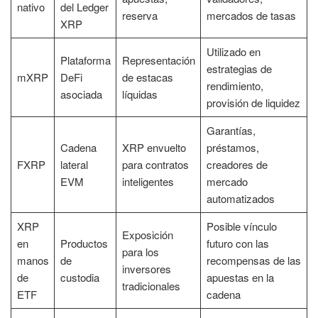
nativo
del Ledger
reserva
mercados de tasas
XRP
Utilizado en
Plataforma
Representación
estrategias de
mXRP
DeFi
de estacas
rendimiento,
asociada
líquidas
provisión de liquidez
Garantías,
Cadena
XRP envuelto
préstamos,
FXRP
lateral
para contratos
creadores de
EVM
inteligentes
mercado
automatizados
XRP
Posible vínculo
Exposición
en
Productos
futuro con las
para los
manos
de
recompensas de las
inversores
de
custodia
apuestas en la
tradicionales
ETF
cadena