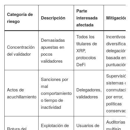
Parte
Categoría de
Descripción
interesada
Mitigación
riesgo
afectada
Todos los
Incentivos a 
Demasiadas
titulares de
diversificaci
Concentración
apuestas en
XRP,
delegación
del validador
pocos
protocolos
basada en l
validadores
DeFi
puntuación
Supervisión,
Sanciones por
sistemas de
mal
Actos de
Delegadores,
conmutació
comportamiento
acuchillamiento
validadores
por error,
o tiempo de
políticas
inactividad
conservado
Auditorías,
Explotación de
Usuarios de
Rotura del
multisig,