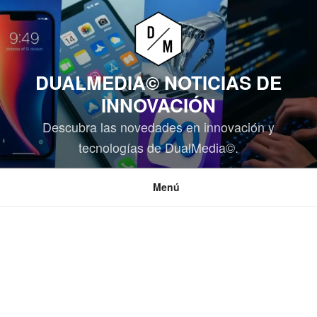
Saltar
al
contenido
DUALMEDIA© NOTICIAS DE
INNOVACIÓN
Descubra las novedades en innovación y
tecnologías de DualMedia©.
Menú