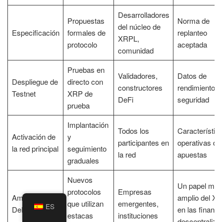
Desarrolladores
Propuestas
Norma de
del núcleo de
Especificación
formales de
replanteo
XRPL,
protocolo
aceptada
comunidad
Pruebas en
Validadores,
Datos de
Despliegue de
directo con
constructores
rendimiento y
Testnet
XRP de
DeFi
seguridad
prueba
Implantación
Todos los
Característic
Activación de
y
participantes en
operativas de
la red principal
seguimiento
la red
apuestas
graduales
Nuevos
Un papel má
protocolos
Empresas
Ampliación
amplio del X
que utilizan
emergentes,
ES
DeFi
en las finanz
estacas
instituciones
descentraliza