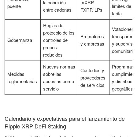
la conexión
mXRP,
puente
límites de
entre cadenas
FXRP, LPs
tarifa
Reglas de
Votaciones
protocolo de los
Promotores
transparent
Gobernanza
controles de
y empresas
y supervisió
grupos
comunitaria
reducidos
Nuevas normas
Programas 
Custodios y
Medidas
sobre las
cumplimient
proveedores
reglamentarias
apuestas como
y distribució
de servicios
servicio
geográfica
Calendario y expectativas para el lanzamiento de
Ripple XRP DeFi Staking