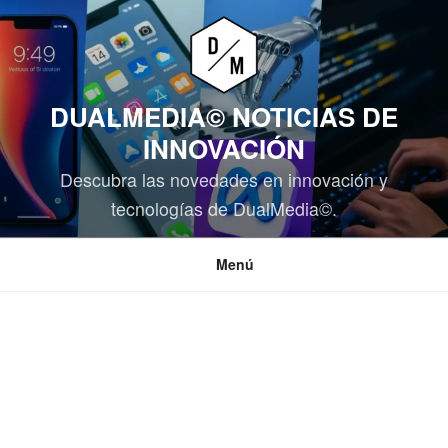
Saltar
al
contenido
DUALMEDIA© NOTICIAS DE
INNOVACIÓN
Descubra las novedades en innovación y
tecnologías de DualMedia©.
Menú