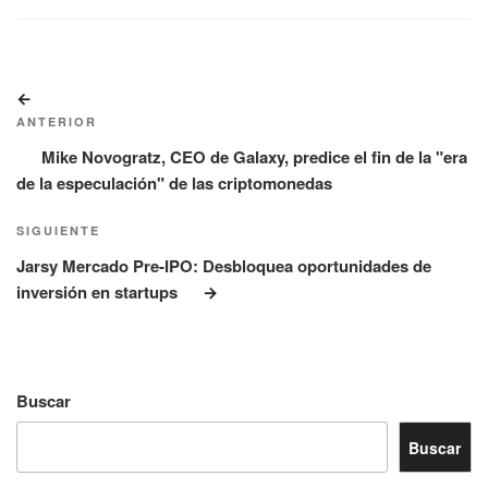
Navegación
Entrada
de
anterior:
ANTERIOR
entradas
Mike Novogratz, CEO de Galaxy, predice el fin de la "era
de la especulación" de las criptomonedas
Siguiente
SIGUIENTE
entrada
Jarsy Mercado Pre-IPO: Desbloquea oportunidades de
inversión en startups
Buscar
Buscar