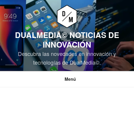
Saltar
al
contenido
DUALMEDIA© NOTICIAS DE
INNOVACIÓN
Descubra las novedades en innovación y
tecnologías de DualMedia©.
Menú