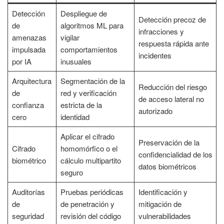
Detección
Despliegue de
Detección precoz de
de
algoritmos ML para
infracciones y
amenazas
vigilar
respuesta rápida ante
impulsada
comportamientos
incidentes
por IA
inusuales
Arquitectura
Segmentación de la
Reducción del riesgo
de
red y verificación
de acceso lateral no
confianza
estricta de la
autorizado
cero
identidad
Aplicar el cifrado
Preservación de la
Cifrado
homomórfico o el
confidencialidad de los
biométrico
cálculo multipartito
datos biométricos
seguro
Auditorías
Pruebas periódicas
Identificación y
de
de penetración y
mitigación de
seguridad
revisión del código
vulnerabilidades