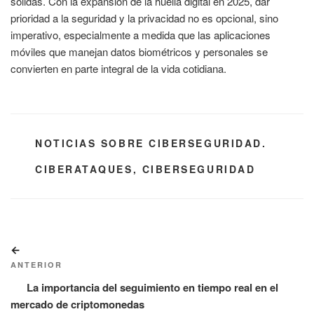
sólidas. Con la expansión de la huella digital en 2025, dar
prioridad a la seguridad y la privacidad no es opcional, sino
imperativo, especialmente a medida que las aplicaciones
móviles que manejan datos biométricos y personales se
convierten en parte integral de la vida cotidiana.
CATEGORÍAS
NOTICIAS SOBRE CIBERSEGURIDAD.
ETIQUETAS
CIBERATAQUES
,
CIBERSEGURIDAD
Navegación
Entrada
de
anterior:
ANTERIOR
entradas
La importancia del seguimiento en tiempo real en el
mercado de criptomonedas