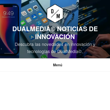
Saltar
al
contenido
DUALMEDIA© NOTICIAS DE
INNOVACIÓN
Descubra las novedades en innovación y
tecnologías de DualMedia©.
Menú