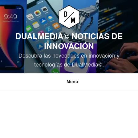
Saltar
al
contenido
DUALMEDIA© NOTICIAS DE
INNOVACIÓN
Descubra las novedades en innovación y
tecnologías de DualMedia©.
Menú