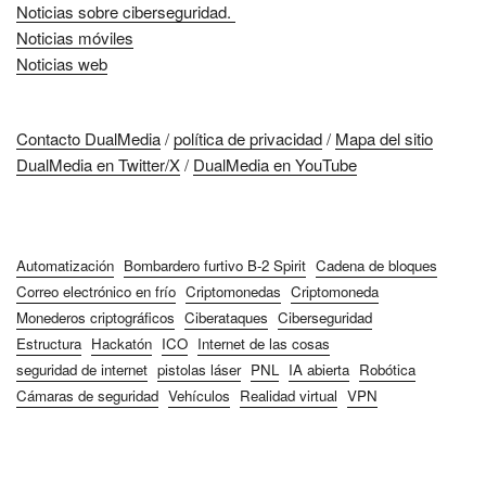
Noticias sobre ciberseguridad.
Noticias móviles
Noticias web
Contacto DualMedia
/
política de privacidad
/
Mapa del sitio
DualMedia en Twitter/X
/
DualMedia en YouTube
Automatización
Bombardero furtivo B-2 Spirit
Cadena de bloques
Correo electrónico en frío
Criptomonedas
Criptomoneda
Monederos criptográficos
Ciberataques
Ciberseguridad
Estructura
Hackatón
ICO
Internet de las cosas
seguridad de internet
pistolas láser
PNL
IA abierta
Robótica
Cámaras de seguridad
Vehículos
Realidad virtual
VPN