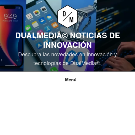
Saltar
al
contenido
DUALMEDIA© NOTICIAS DE
INNOVACIÓN
Descubra las novedades en innovación y
tecnologías de DualMedia©.
Menú