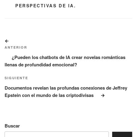
CATEGORÍAS
PERSPECTIVAS DE IA.
Navegación
Entrada
de
anterior:
ANTERIOR
entradas
¿Pueden los chatbots de IA crear novelas románticas
llenas de profundidad emocional?
Siguiente
SIGUIENTE
entrada
Documentos revelan las profundas conexiones de Jeffrey
Epstein con el mundo de las criptodivisas
Buscar