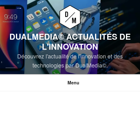
Aller
au
contenu
principal
DUALMEDIA© ACTUALITÉS DE
L'INNOVATION
Découvrez l'actualité de l'innovation et des
technologies par DualMedia©.
Menu