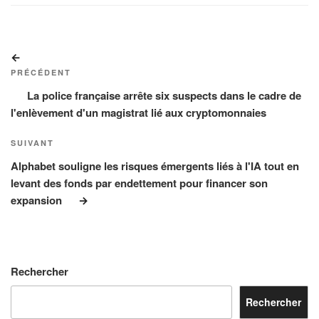
Navigation
Article
de
précédent
PRÉCÉDENT
l’article
La police française arrête six suspects dans le cadre de
l'enlèvement d'un magistrat lié aux cryptomonnaies
Article
SUIVANT
suivant
Alphabet souligne les risques émergents liés à l'IA tout en
levant des fonds par endettement pour financer son
expansion
Rechercher
Rechercher