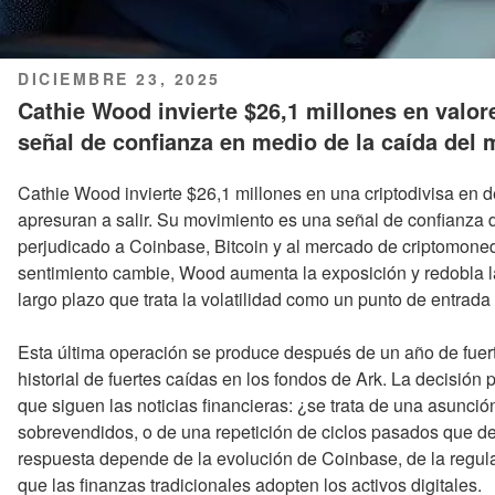
PUBLICADO
DICIEMBRE 23, 2025
EL
Cathie Wood invierte $26,1 millones en valore
señal de confianza en medio de la caída del
Cathie Wood invierte $26,1 millones en una criptodivisa en 
apresuran a salir. Su movimiento es una señal de confianza
perjudicado a Coinbase, Bitcoin y al mercado de criptomoned
sentimiento cambie, Wood aumenta la exposición y redobla la
largo plazo que trata la volatilidad como un punto de entrad
Esta última operación se produce después de un año de fuer
historial de fuertes caídas en los fondos de Ark. La decisión
que siguen las noticias financieras: ¿se trata de una asunció
sobrevendidos, o de una repetición de ciclos pasados que de
respuesta depende de la evolución de Coinbase, de la regula
que las finanzas tradicionales adopten los activos digitales.