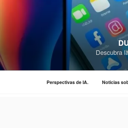
Saltar
al
contenido
DU
Descubra l
Perspectivas de IA.
Noticias s