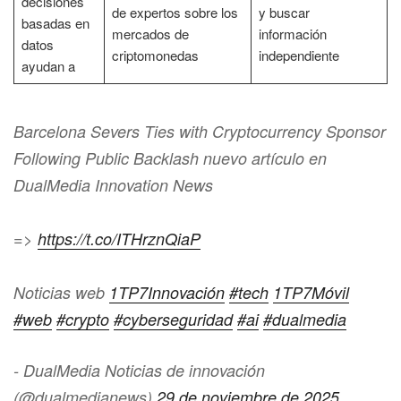
decisiones
de expertos sobre los
y buscar
basadas en
mercados de
información
datos
criptomonedas
independiente
ayudan a
Barcelona Severs Ties with Cryptocurrency Sponsor
Following Public Backlash nuevo artículo en
DualMedia Innovation News
=>
https://t.co/ITHrznQiaP
Noticias web
1TP7Innovación
#tech
1TP7Móvil
#web
#crypto
#cyberseguridad
#ai
#dualmedia
- DualMedia Noticias de innovación
(@dualmedianews)
29 de noviembre de 2025