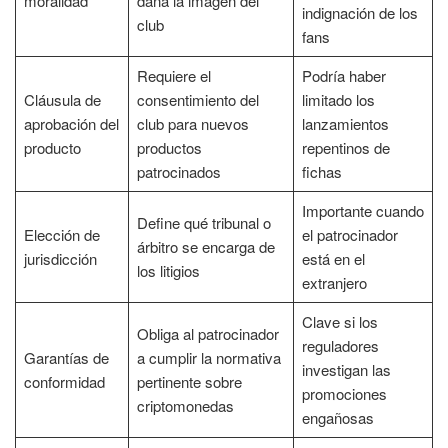
moralidad
daña la imagen del
indignación de los
club
fans
Requiere el
Podría haber
Cláusula de
consentimiento del
limitado los
aprobación del
club para nuevos
lanzamientos
producto
productos
repentinos de
patrocinados
fichas
Importante cuando
Define qué tribunal o
Elección de
el patrocinador
árbitro se encarga de
jurisdicción
está en el
los litigios
extranjero
Clave si los
Obliga al patrocinador
reguladores
Garantías de
a cumplir la normativa
investigan las
conformidad
pertinente sobre
promociones
criptomonedas
engañosas