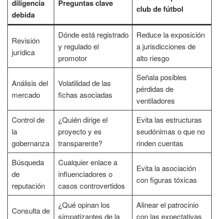
diligencia
Preguntas clave
club de fútbol
debida
Dónde está registrado
Reduce la exposición
Revisión
y regulado el
a jurisdicciones de
jurídica
promotor
alto riesgo
Señala posibles
Análisis del
Volatilidad de las
pérdidas de
mercado
fichas asociadas
ventiladores
Control de
¿Quién dirige el
Evita las estructuras
la
proyecto y es
seudónimas o que no
gobernanza
transparente?
rinden cuentas
Búsqueda
Cualquier enlace a
Evita la asociación
de
influenciadores o
con figuras tóxicas
reputación
casos controvertidos
¿Qué opinan los
Alinear el patrocinio
Consulta de
simpatizantes de la
con las expectativas