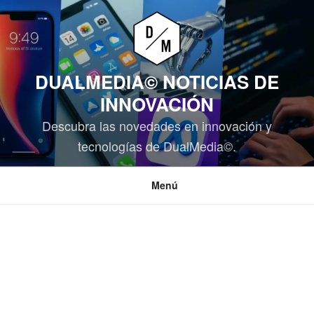
Saltar
al
contenido
DUALMEDIA© NOTICIAS DE
INNOVACIÓN
Descubra las novedades en innovación y
tecnologías de DualMedia©.
Menú