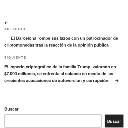
Navegación
Entrada
de
anterior:
ANTERIOR
entradas
El Barcelona rompe sus lazos con un patrocinador de
criptomonedas tras la reacción de la opinión pública
Siguiente
SIGUIENTE
entrada
El imperio criptográfico de la familia Trump, valorado en
$7.000 millones, se enfrenta al colapso en medio de las
crecientes acusaciones de autoversión y corrupción
Buscar
Buscar