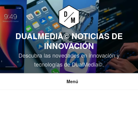
Saltar
al
contenido
DUALMEDIA© NOTICIAS DE
INNOVACIÓN
Descubra las novedades en innovación y
tecnologías de DualMedia©.
Menú