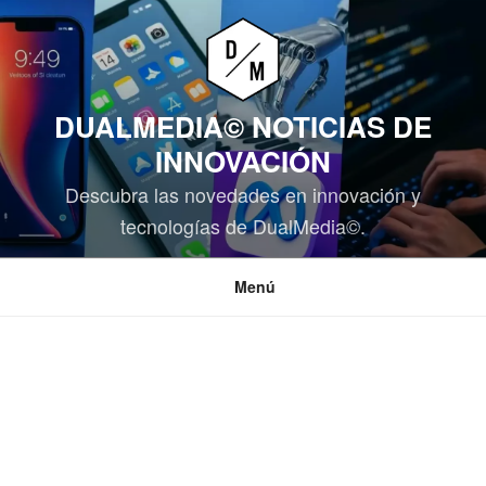
Saltar
al
contenido
DUALMEDIA© NOTICIAS DE
INNOVACIÓN
Descubra las novedades en innovación y
tecnologías de DualMedia©.
Menú