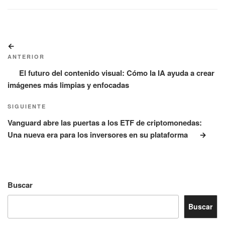
Navegación
Entrada
de
anterior:
ANTERIOR
entradas
El futuro del contenido visual: Cómo la IA ayuda a crear
imágenes más limpias y enfocadas
Siguiente
SIGUIENTE
entrada
Vanguard abre las puertas a los ETF de criptomonedas:
Una nueva era para los inversores en su plataforma
Buscar
Buscar