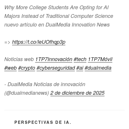
Why More College Students Are Opting for AI
Majors Instead of Traditional Computer Science
nuevo artículo en DualMedia Innovation News
=>
https://t.co/IeUOfhqp3p
Noticias web
1TP7Innovación
#tech
1TP7Móvil
#web
#crypto
#cyberseguridad
#ai
#dualmedia
- DualMedia Noticias de innovación
(@dualmedianews)
2 de diciembre de 2025
CATEGORÍAS
PERSPECTIVAS DE IA.