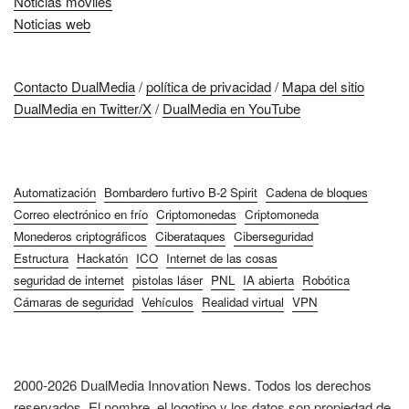
Noticias móviles
Noticias web
Contacto DualMedia
/
política de privacidad
/
Mapa del sitio
DualMedia en Twitter/X
/
DualMedia en YouTube
Automatización
Bombardero furtivo B-2 Spirit
Cadena de bloques
Correo electrónico en frío
Criptomonedas
Criptomoneda
Monederos criptográficos
Ciberataques
Ciberseguridad
Estructura
Hackatón
ICO
Internet de las cosas
seguridad de internet
pistolas láser
PNL
IA abierta
Robótica
Cámaras de seguridad
Vehículos
Realidad virtual
VPN
2000-2026 DualMedia Innovation News. Todos los derechos
reservados. El nombre, el logotipo y los datos son propiedad de