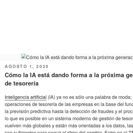
PUBLICADO
AGOSTO 1, 2025
EL
Cómo la IA está dando forma a la próxima ge
de tesorería
Inteligencia artificial
(IA) ya no es sólo una palabra de moda; 
operaciones de tesorería de las empresas en la base del fun
la previsión predictiva hasta la detección de fraudes y el p
lo que es posible en un sistema moderno de gestión de teso
vuelven más globales y están más orientadas a los datos, las
son suficientes para seguir el ritmo del cambio. Entre en el 