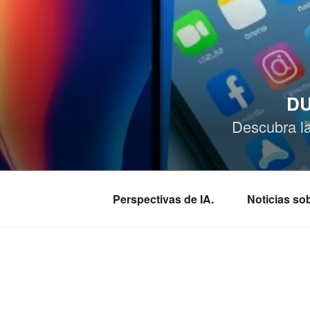
Saltar
al
contenido
DU
Descubra l
Perspectivas de IA.
Noticias s