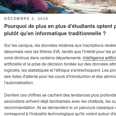
PUBLIÉ
DÉCEMBRE 2, 2025
LE
Pourquoi de plus en plus d'étudiants optent 
plutôt qu'en informatique traditionnelle ?
Sur les campus, les données relatives aux inscriptions révèlen
désormais vers les filières d'IA, tandis que l'intérêt pour les 
voire diminue dans certains départements.
Intelligence artific
artificielle et la prise de décision fondée sur des données attir
logiciels, les statistiques et l'éthique s'entrechoquent. Les pr
des listes d'attente pour les cours d'introduction et des sémi
l'automatisation.
Derrière ces chiffres se cachent des tendances plus profond
secondaire arrivent déjà familiarisés avec les chatbots, les ou
recommandation. Ils se demandent si un parcours classique
correspond à l'industrie technologique qu'ils voient autour