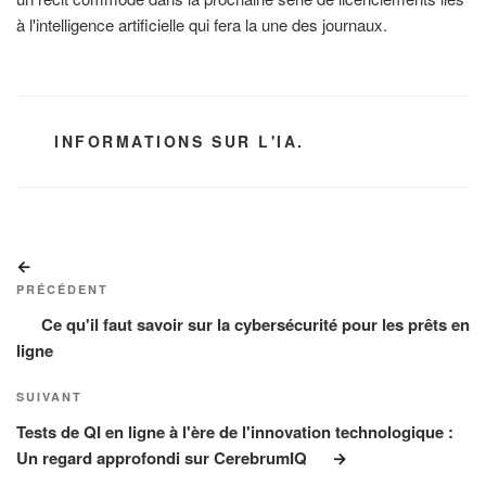
à l'intelligence artificielle qui fera la une des journaux.
CATÉGORIES
INFORMATIONS SUR L'IA.
Navigation
Article
de
précédent
PRÉCÉDENT
l’article
Ce qu'il faut savoir sur la cybersécurité pour les prêts en
ligne
Article
SUIVANT
suivant
Tests de QI en ligne à l'ère de l'innovation technologique :
Un regard approfondi sur CerebrumIQ