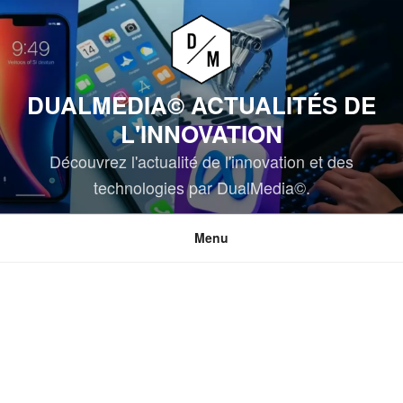
Aller
au
contenu
principal
DUALMEDIA© ACTUALITÉS DE
L'INNOVATION
Découvrez l'actualité de l'innovation et des
technologies par DualMedia©.
Menu