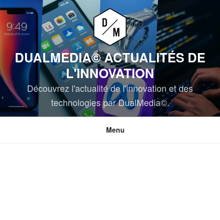
Aller
au
contenu
principal
DUALMEDIA© ACTUALITÉS DE
L'INNOVATION
Découvrez l'actualité de l'innovation et des
technologies par DualMedia©.
Menu