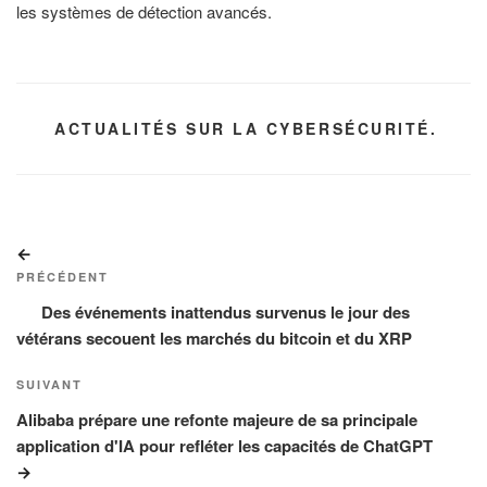
les systèmes de détection avancés.
CATÉGORIES
ACTUALITÉS SUR LA CYBERSÉCURITÉ.
Navigation
Article
de
précédent
PRÉCÉDENT
l’article
Des événements inattendus survenus le jour des
vétérans secouent les marchés du bitcoin et du XRP
Article
SUIVANT
suivant
Alibaba prépare une refonte majeure de sa principale
application d'IA pour refléter les capacités de ChatGPT