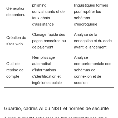
phishing
linguistiques formés
Génération
convaincants et de
pour repérer les
de contenu
faux chats
schémas
d'assistance
d'escroquerie
Clonage rapide des
Analyse de la
Création de
pages bancaires ou
conception et du code
sites web
de paiement
avant le lancement
Remplissage
Analyse
Outil de
automatisé
comportementale des
reprise de
d'informations
schémas de
compte
d'identification et
connexion et de
ingénierie sociale
session
Guardio, cadres AI du NIST et normes de sécurité
À mesure que l'IA entre dans les flux de travail de sécurité à