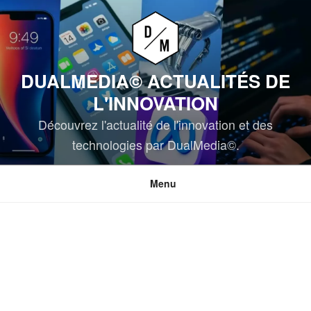
Aller
au
contenu
principal
DUALMEDIA© ACTUALITÉS DE
L'INNOVATION
Découvrez l'actualité de l'innovation et des
technologies par DualMedia©.
Menu