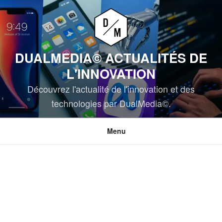
Aller
au
contenu
principal
DUALMEDIA© ACTUALITÉS DE
L'INNOVATION
Découvrez l'actualité de l'innovation et des
technologies par DualMedia©.
Menu