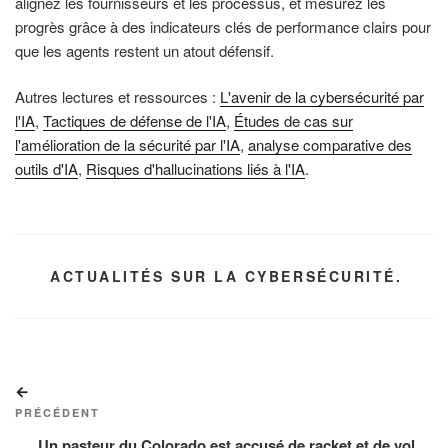
alignez les fournisseurs et les processus, et mesurez les
progrès grâce à des indicateurs clés de performance clairs pour
que les agents restent un atout défensif.
Autres lectures et ressources :
L'avenir de la cybersécurité par
l'IA
,
Tactiques de défense de l'IA
,
Études de cas sur
l'amélioration de la sécurité par l'IA
,
analyse comparative des
outils d'IA
,
Risques d'hallucinations liés à l'IA
.
CATÉGORIES
ACTUALITÉS SUR LA CYBERSÉCURITÉ.
Navigation
Article
de
précédent
PRÉCÉDENT
l’article
Un pasteur du Colorado est accusé de racket et de vol