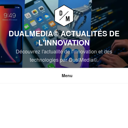
Aller
au
contenu
principal
DUALMEDIA© ACTUALITÉS DE
L'INNOVATION
Découvrez l'actualité de l'innovation et des
technologies par DualMedia©.
Menu