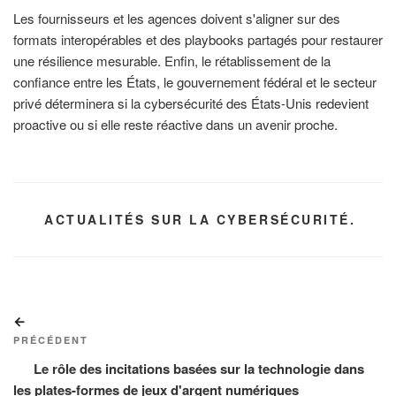
Les fournisseurs et les agences doivent s'aligner sur des
formats interopérables et des playbooks partagés pour restaurer
une résilience mesurable. Enfin, le rétablissement de la
confiance entre les États, le gouvernement fédéral et le secteur
privé déterminera si la cybersécurité des États-Unis redevient
proactive ou si elle reste réactive dans un avenir proche.
CATÉGORIES
ACTUALITÉS SUR LA CYBERSÉCURITÉ.
Navigation
Article
de
précédent
PRÉCÉDENT
l’article
Le rôle des incitations basées sur la technologie dans
les plates-formes de jeux d'argent numériques