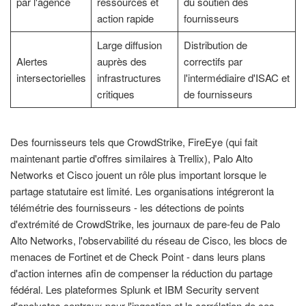
par l'agence
ressources et
du soutien des
action rapide
fournisseurs
Large diffusion
Distribution de
Alertes
auprès des
correctifs par
intersectorielles
infrastructures
l'intermédiaire d'ISAC et
critiques
de fournisseurs
Des fournisseurs tels que CrowdStrike, FireEye (qui fait
maintenant partie d'offres similaires à Trellix), Palo Alto
Networks et Cisco jouent un rôle plus important lorsque le
partage statutaire est limité. Les organisations intégreront la
télémétrie des fournisseurs - les détections de points
d'extrémité de CrowdStrike, les journaux de pare-feu de Palo
Alto Networks, l'observabilité du réseau de Cisco, les blocs de
menaces de Fortinet et de Check Point - dans leurs plans
d'action internes afin de compenser la réduction du partage
fédéral. Les plateformes Splunk et IBM Security servent
d'analystes centraux pour l'ingestion et la corrélation de ces