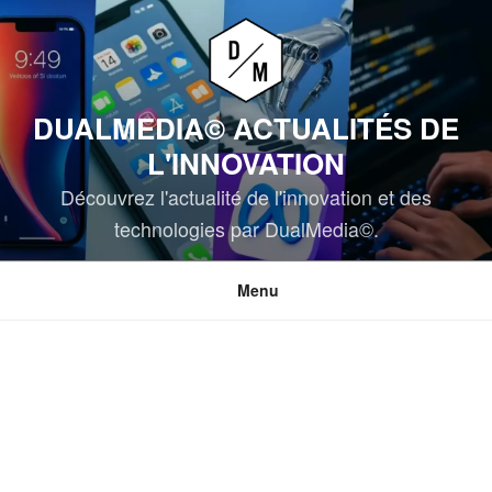
Aller
au
contenu
principal
DUALMEDIA© ACTUALITÉS DE
L'INNOVATION
Découvrez l'actualité de l'innovation et des
technologies par DualMedia©.
Menu