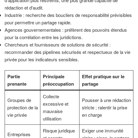
d'application plus restreints, une plus grande capacité de
rédaction et d'audit.
Industrie : recherche des boucliers de responsabilité prévisibles
pour permettre un partage rapide.
Agences gouvernementales : préfèrent des pouvoirs étendus
pour la corrélation entre les juridictions.
Chercheurs et fournisseurs de solutions de sécurité :
recommander des pipelines sécurisés et respectueux de la vie
privée pour les indicateurs sensibles.
Partie
Principale
Effet pratique sur le
prenante
préoccupation
partage
Collecte
Groupes de
Pousser à une rédaction
excessive et
protection de la
stricte ; ralentir la prise
mauvaise
vie privée
en charge
utilisation
Risque juridique
Exiger une immunité
Entreprises
et secrets
claire ; sinon, le partage