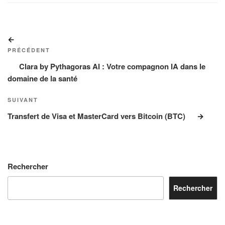
Navigation
Article
de
précédent
PRÉCÉDENT
l’article
Clara by Pythagoras AI : Votre compagnon IA dans le
domaine de la santé
Article
SUIVANT
suivant
Transfert de Visa et MasterCard vers Bitcoin (BTC)
Rechercher
Rechercher