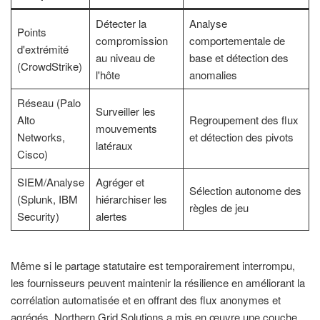
Détecter la
Analyse
Points
compromission
comportementale de
d'extrémité
au niveau de
base et détection des
(CrowdStrike)
l'hôte
anomalies
Réseau (Palo
Surveiller les
Alto
Regroupement des flux
mouvements
Networks,
et détection des pivots
latéraux
Cisco)
SIEM/Analyse
Agréger et
Sélection autonome des
(Splunk, IBM
hiérarchiser les
règles de jeu
Security)
alertes
Même si le partage statutaire est temporairement interrompu,
les fournisseurs peuvent maintenir la résilience en améliorant la
corrélation automatisée et en offrant des flux anonymes et
agrégés. Northern Grid Solutions a mis en œuvre une couche