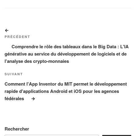
Navigation
Article
de
précédent
PRÉCÉDENT
l’article
Comprendre le rôle des tableaux dans le Big Data : L'IA
générative au service du développement de logiciels et de
l'analyse des crypto-monnaies
Article
SUIVANT
suivant
Comment l'App Inventor du MIT permet le développement
rapide d'applications Android et iOS pour les agences
fédérales
Rechercher