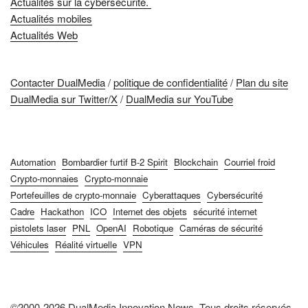
Actualités sur la cybersécurité.
Actualités mobiles
Actualités Web
Contacter DualMedia
/
politique de confidentialité
/
Plan du site
DualMedia sur Twitter/X
/
DualMedia sur YouTube
Automation
Bombardier furtif B-2 Spirit
Blockchain
Courriel froid
Crypto-monnaies
Crypto-monnaie
Portefeuilles de crypto-monnaie
Cyberattaques
Cybersécurité
Cadre
Hackathon
ICO
Internet des objets
sécurité internet
pistolets laser
PNL
OpenAI
Robotique
Caméras de sécurité
Véhicules
Réalité virtuelle
VPN
©2000-2026 DualMedia Innovation News. Tous droits réservés.