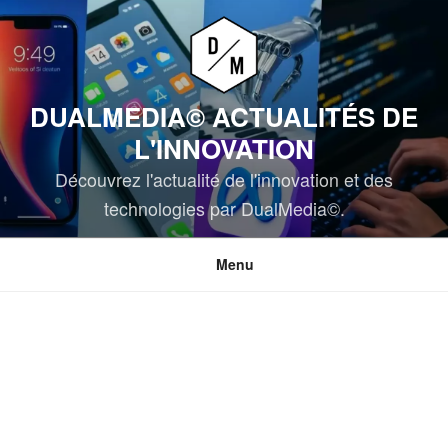
Aller
au
contenu
principal
DUALMEDIA© ACTUALITÉS DE
L'INNOVATION
Découvrez l'actualité de l'innovation et des
technologies par DualMedia©.
Menu