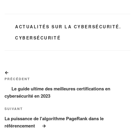
CATÉGORIES
ACTUALITÉS SUR LA CYBERSÉCURITÉ.
ÉTIQUETTES
CYBERSÉCURITÉ
Navigation
Article
de
précédent
PRÉCÉDENT
l’article
Le guide ultime des meilleures certifications en
cybersécurité en 2023
Article
SUIVANT
suivant
La puissance de l'algorithme PageRank dans le
référencement