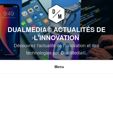
Aller
au
contenu
principal
DUALMEDIA© ACTUALITÉS DE
L'INNOVATION
Découvrez l'actualité de l'innovation et des
technologies par DualMedia©.
Menu