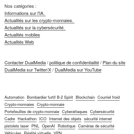
Nos catégories :
Informations sur l'IA.
Actualités sur les crypto-monnaies.
Actualités sur la cybersécurité.
Actualités mobiles
Actualités Web
Contacter DualMedia
/
politique de confidentialité
/
Plan du site
DualMedia sur Twitter/X
/
DualMedia sur YouTube
Automation
Bombardier furtif B-2 Spirit
Blockchain
Courriel froid
Crypto-monnaies
Crypto-monnaie
Portefeuilles de crypto-monnaie
Cyberattaques
Cybersécurité
Cadre
Hackathon
ICO
Internet des objets
sécurité internet
pistolets laser
PNL
OpenAI
Robotique
Caméras de sécurité
Véhicules
Réalité virtuelle
VPN