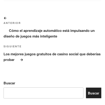
Navegación
Entrada
de
anterior:
ANTERIOR
entradas
Cómo el aprendizaje automático está impulsando un
diseño de juegos más inteligente
Siguiente
SIGUIENTE
entrada
Los mejores juegos gratuitos de casino social que deberías
probar
Buscar
Buscar