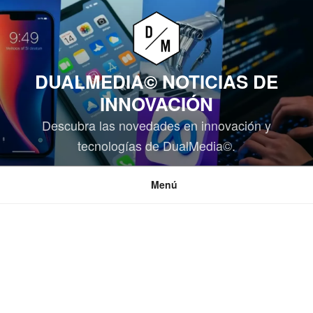
Saltar
al
contenido
DUALMEDIA© NOTICIAS DE
INNOVACIÓN
Descubra las novedades en innovación y
tecnologías de DualMedia©.
Menú