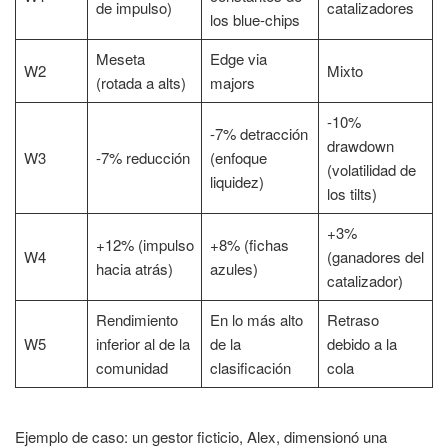
de impulso)
catalizadores
los blue-chips
Meseta
Edge via
W2
Mixto
(rotada a alts)
majors
-10%
-7% detracción
drawdown
W3
-7% reducción
(enfoque
(volatilidad de
liquidez)
los tilts)
+3%
+12% (impulso
+8% (fichas
W4
(ganadores del
hacia atrás)
azules)
catalizador)
Rendimiento
En lo más alto
Retraso
W5
inferior al de la
de la
debido a la
comunidad
clasificación
cola
Ejemplo de caso: un gestor ficticio, Alex, dimensionó una