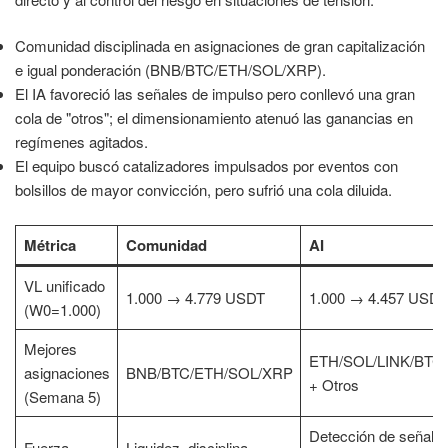
Comunidad disciplinada en asignaciones de gran capitalización
e igual ponderación (BNB/BTC/ETH/SOL/XRP).
El IA favoreció las señales de impulso pero conllevó una gran
cola de "otros"; el dimensionamiento atenuó las ganancias en
regímenes agitados.
El equipo buscó catalizadores impulsados por eventos con
bolsillos de mayor convicción, pero sufrió una cola diluida.
Métrica
Comunidad
AI
VL unificado
1.000 → 4.779 USDT
1.000 → 4.457 USDT
(W0=1.000)
Mejores
ETH/SOL/LINK/BTC
asignaciones
BNB/BTC/ETH/SOL/XRP
+ Otros
(Semana 5)
Detección de señale
Fuerza
Liquidez, disciplina