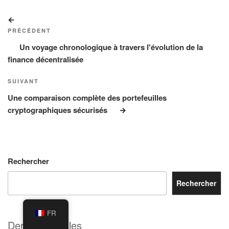
Navigation
Article
de
précédent
PRÉCÉDENT
l’article
Un voyage chronologique à travers l'évolution de la
finance décentralisée
Article
SUIVANT
suivant
Une comparaison complète des portefeuilles
cryptographiques sécurisés
Rechercher
Rechercher
FR
Derniers articles