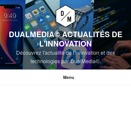
Aller
au
contenu
principal
DUALMEDIA© ACTUALITÉS DE
L'INNOVATION
Découvrez l'actualité de l'innovation et des
technologies par DualMedia©.
Menu