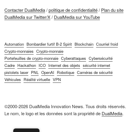
Contacter DualMedia
/
politique de confidentialité
/
Plan du site
DualMedia sur Twitter/X
/
DualMedia sur YouTube
Automation
Bombardier furtif B-2 Spirit
Blockchain
Courriel froid
Crypto-monnaies
Crypto-monnaie
Portefeuilles de crypto-monnaie
Cyberattaques
Cybersécurité
Cadre
Hackathon
ICO
Internet des objets
sécurité internet
pistolets laser
PNL
OpenAI
Robotique
Caméras de sécurité
Véhicules
Réalité virtuelle
VPN
©2000-2026 DualMedia Innovation News. Tous droits réservés.
Le nom, le logo et les données sont la propriété de
DualMedia
.