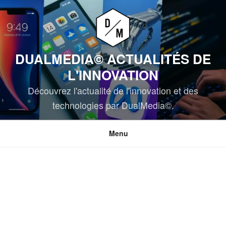
Aller
au
contenu
principal
DUALMEDIA© ACTUALITÉS DE
L'INNOVATION
Découvrez l'actualité de l'innovation et des
technologies par DualMedia©.
Menu