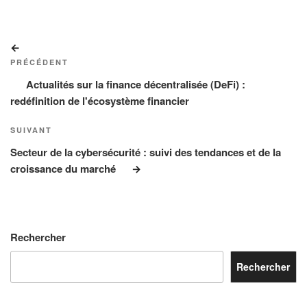
Navigation
Article
de
précédent
PRÉCÉDENT
l’article
Actualités sur la finance décentralisée (DeFi) :
redéfinition de l'écosystème financier
Article
SUIVANT
suivant
Secteur de la cybersécurité : suivi des tendances et de la
croissance du marché
Rechercher
Rechercher