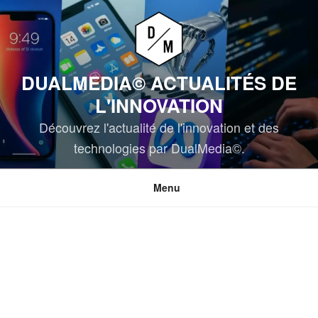
Aller
au
contenu
principal
DUALMEDIA© ACTUALITÉS DE
L'INNOVATION
Découvrez l'actualité de l'innovation et des
technologies par DualMedia©.
Menu