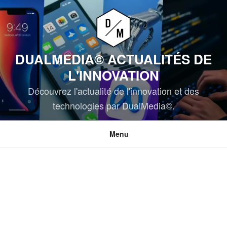
Aller
au
contenu
principal
DUALMEDIA© ACTUALITÉS DE
L'INNOVATION
Découvrez l'actualité de l'innovation et des
technologies par DualMedia©.
Menu