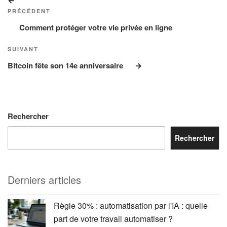
de
précédent
PRÉCÉDENT
l’article
Comment protéger votre vie privée en ligne
Article
SUIVANT
suivant
Bitcoin fête son 14e anniversaire
Rechercher
Rechercher
Derniers articles
Règle 30% : automatisation par l'IA : quelle
part de votre travail automatiser ?