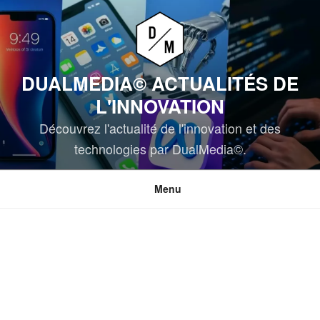
Aller
au
contenu
principal
DUALMEDIA© ACTUALITÉS DE
L'INNOVATION
Découvrez l'actualité de l'innovation et des
technologies par DualMedia©.
Menu