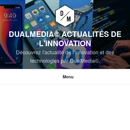
Aller
au
contenu
principal
DUALMEDIA© ACTUALITÉS DE
L'INNOVATION
Découvrez l'actualité de l'innovation et des
technologies par DualMedia©.
Menu