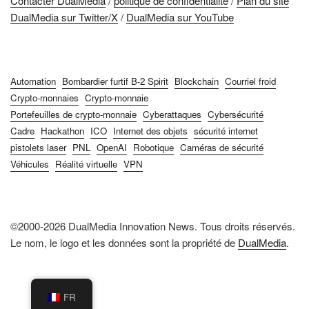
Contacter DualMedia
/
politique de confidentialité
/
Plan du site
DualMedia sur Twitter/X
/
DualMedia sur YouTube
Automation
Bombardier furtif B-2 Spirit
Blockchain
Courriel froid
Crypto-monnaies
Crypto-monnaie
Portefeuilles de crypto-monnaie
Cyberattaques
Cybersécurité
Cadre
Hackathon
ICO
Internet des objets
sécurité internet
pistolets laser
PNL
OpenAI
Robotique
Caméras de sécurité
Véhicules
Réalité virtuelle
VPN
©2000-2026 DualMedia Innovation News. Tous droits réservés.
Le nom, le logo et les données sont la propriété de
DualMedia
.
FR