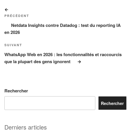
Navigation
Article
de
précédent
PRÉCÉDENT
l’article
Netdata Insights contre Datadog : test du reporting IA
en 2026
Article
SUIVANT
suivant
WhatsApp Web en 2026 : les fonctionnalités et raccourcis
que la plupart des gens ignorent
Rechercher
Rechercher
Derniers articles